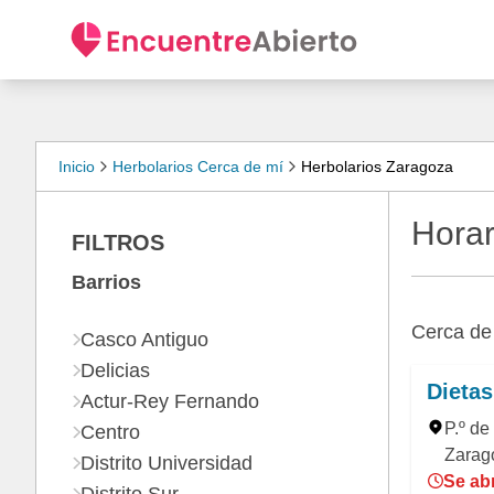
Inicio
Herbolarios Cerca de mí
Herbolarios Zaragoza
Horar
FILTROS
Barrios
Cerca d
Casco Antiguo
Delicias
Dietas
Actur-Rey Fernando
P.º de
Centro
Zarag
Distrito Universidad
Se ab