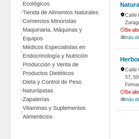
Ecológicos
Natura
Tienda de Alimentos Naturales
Calle
Comercios Minoristas
Zarago
Maquinaria, Máquinas y
Se ab
más de
Equipos
Médicos Especialistas en
Endocrinología y Nutrición
Herbor
Producción y Venta de
Calle
Productos Dietéticos
57, 50
Dieta y Control de Peso
Ferna
Naturópatas
Se ab
Zapaterías
más de
Vitaminas y Suplementos
Alimenticios