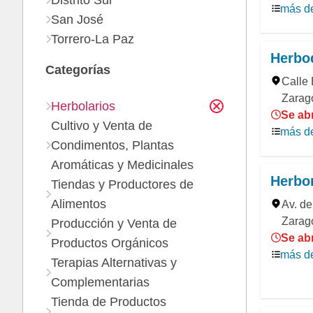
Distrito Sur
más de
San José
Torrero-La Paz
Herbod
Categorías
Calle 
Zarag
Herbolarios
Se abr
Cultivo y Venta de
más de
Condimentos, Plantas
Aromáticas y Medicinales
Herbor
Tiendas y Productores de
Alimentos
Av. de
Zarag
Producción y Venta de
Se ab
Productos Orgánicos
más de
Terapias Alternativas y
Complementarias
Tienda de Productos