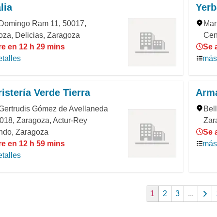
lia
Yerb
 Domingo Ram 11, 50017,
Mar
za, Delicias, Zaragoza
Cen
re en 12 h 29 mins
Se 
talles
más 
istería Verde Tierra
Arma
 Gertrudis Gómez de Avellaneda
Bel
018, Zaragoza, Actur-Rey
Zar
ndo, Zaragoza
Se 
re en 12 h 59 mins
más 
talles
1
2
3
...