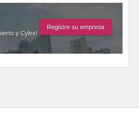
Registre su empresa
ierto y Cylex!