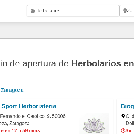
Saltar al contenido principal
io de apertura de
Herbolarios e
e
Zaragoza
 Sport Herboristeria
Biog
 Fernando el Católico, 9, 50006,
C. 
oza, Zaragoza
Del
re en 12 h 59 mins
Se 