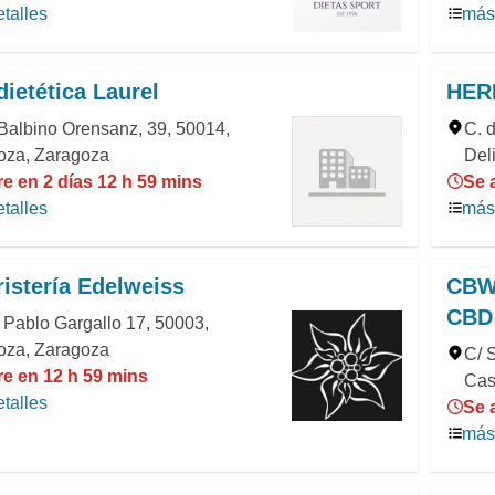
talles
más 
ietética Laurel
HER
Balbino Orensanz, 39, 50014,
C. d
oza, Zaragoza
Del
e en 2 días 12 h 59 mins
Se 
talles
más 
istería Edelweiss
CBWE
CBD 
 Pablo Gargallo 17, 50003,
oza, Zaragoza
C/ 
re en 12 h 59 mins
Cas
talles
Se 
más 