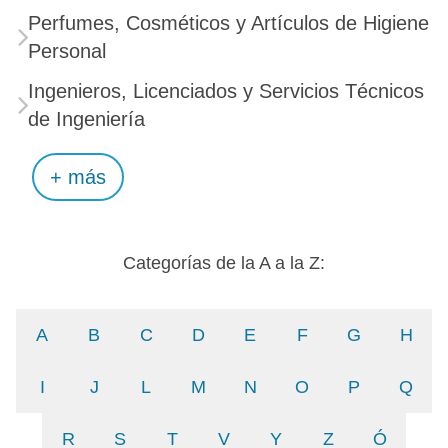
Perfumes, Cosméticos y Artículos de Higiene
Personal
Ingenieros, Licenciados y Servicios Técnicos
de Ingeniería
+ más
Categorías de la A a la Z:
A
B
C
D
E
F
G
H
I
J
L
M
N
O
P
Q
R
S
T
V
Y
Z
Ó