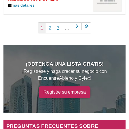
más detalles
1
2
3
...
¡OBTENGA UNA LISTA GRATIS!
¡Regístrese y haga crecer su negocio con
EncuentreAbierto y Cylex!
Registre su empresa
PREGUNTAS FRECUENTES SOBRE