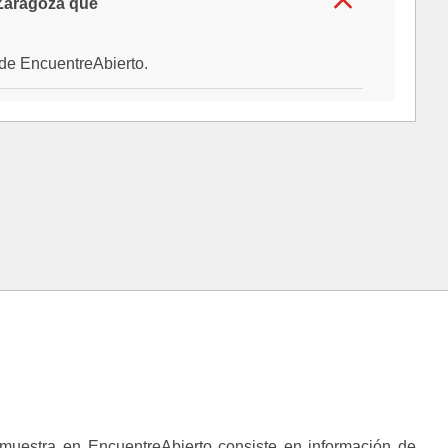
 Zaragoza que
al de EncuentreAbierto.
muestra en EncuentreAbierto consiste en información de