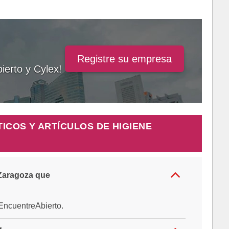
Registre su empresa
ierto y Cylex!
COS Y ARTÍCULOS DE HIGIENE
 Zaragoza que
e EncuentreAbierto.