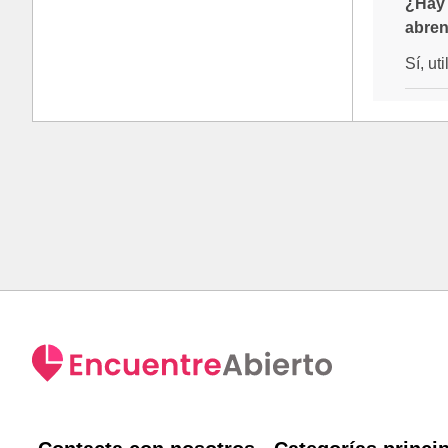
¿Hay 
abren
Sí, ut