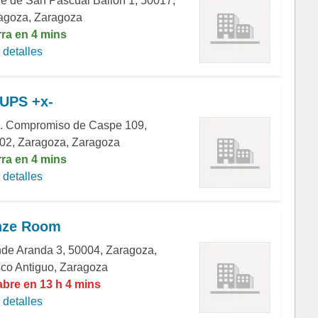
le de San Pascual Bailón 1, 50017,
agoza, Zaragoza
rra en 4 mins
detalles
UPS +x-
. Compromiso de Caspe 109,
02, Zaragoza, Zaragoza
rra en 4 mins
detalles
nze Room
de Aranda 3, 50004, Zaragoza,
co Antiguo, Zaragoza
abre en 13 h 4 mins
detalles