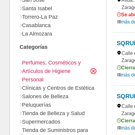
San José
Avda. 
Zarag
Santa Isabel
Se ab
Torrero-La Paz
más de
Casablanca
La Almozara
SQRUP
Categorías
Calle 
Zarag
Perfumes, Cosméticos y
Cierra
Artículos de Higiene
más de
Personal
Clínicas y Centros de Estética
SQRUP
Salones de Belleza
Peluquerías
Calle 
Tienda de Belleza y Salud
Zarag
Cierra
Supermercados
más de
Tienda de Suministros para