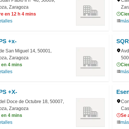
Juan Pablo II nº 46, 50009,
Cal
oza, Zaragoza
Zar
re en 12 h 4 mins
Cie
talles
más 
S +x-
SQR
de San Miguel 14, 50001,
Avd
oza, Zaragoza
500
 en 4 mins
Cie
talles
más 
S +X-
Ese
del Doce de Octubre 18, 50007,
Con
oza, Zaragoza
Cas
 en 4 mins
Se 
talles
más 