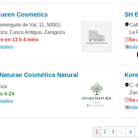
ueen Cosmetics
SH 
ominguito de Val, 11, 50001,
Cal
oza, Casco Antiguo, Zaragoza
La 
re en 13 h 4 mins
Se 
talles
más 
Naturae Cosmética Natural
Kor
C. 
oza
Zar
o 0-24
Se 
talles
más 
1
2
3
...