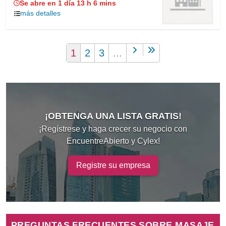
Se abre en 1 día 13 h 6 mins
más detalles
1
2
3
...
¡OBTENGA UNA LISTA GRATIS!
¡Regístrese y haga crecer su negocio con
EncuentreAbierto y Cylex!
Registre su empresa
PREGUNTAS FRECUENTES SOBRE MASAJE