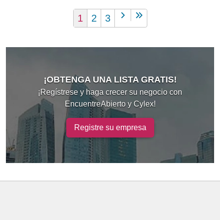
1
2
3
¡OBTENGA UNA LISTA GRATIS!
¡Regístrese y haga crecer su negocio con
EncuentreAbierto y Cylex!
Registre su empresa