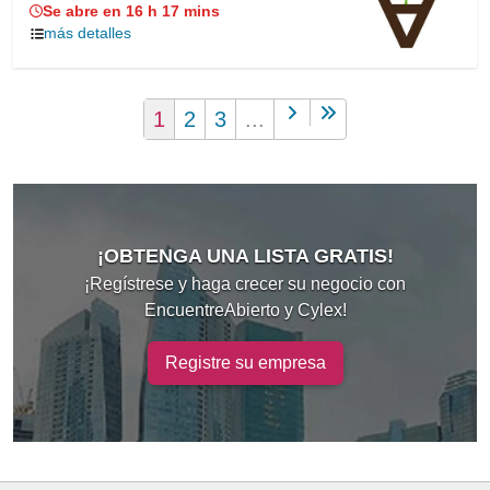
Se abre en 16 h 17 mins
más detalles
1
2
3
...
¡OBTENGA UNA LISTA GRATIS!
¡Regístrese y haga crecer su negocio con
EncuentreAbierto y Cylex!
Registre su empresa