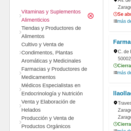
Av. de
Zarag
Vitaminas y Suplementos
Se abr
Alimenticios
más de
Tiendas y Productores de
Alimentos
Farma
Cultivo y Venta de
C. de 
Condimentos, Plantas
50002
Aromáticas y Medicinales
Cierra
Farmacias y Productores de
más de
Medicamentos
Médicos Especialistas en
llaolla
Endocrinología y Nutrición
Venta y Elaboración de
Traves
Helados
Zarago
Zarag
Producción y Venta de
Cierra
Productos Orgánicos