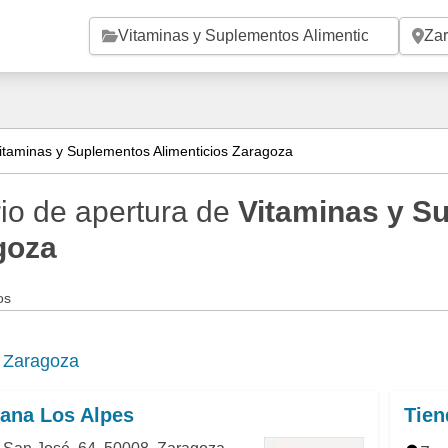
Saltar al contenido principal
itaminas y Suplementos Alimenticios Zaragoza
io de apertura de
Vitaminas y S
goza
os
e
Zaragoza
Sana Los Alpes
Tien