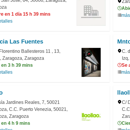
 San José, 64, 50008, Zaragoza,
Zar
oza
Abi
e en 1 día 15 h 39 mins
más 
talles
cia Las Fuentes
Mnt
Florentino Ballesteros 11 , 13,
C. d
, Zaragoza, Zaragoza
Izq
 en 3 h 39 mins
Se 
talles
más 
o
llaol
ía Jardines Reales, 7, 50021
C/ 
za, C.C. Puerto Venezia, 50021,
C.C
oza, Zaragoza
Zar
 en 4 h 9 mins
Cie