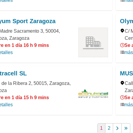
talles
más 
yum Sport Zaragoza
Olym
 Madre Sacramento 3, 50004,
C/ 
oza, Zaragoza
Cen
e en 1 día 16 h 9 mins
Se 
talles
más 
racell SL
MUS
de la Ribera 2, 50015, Zaragoza,
Cal
oza
Zar
e en 1 día 15 h 9 mins
Se 
talles
más 
1
2