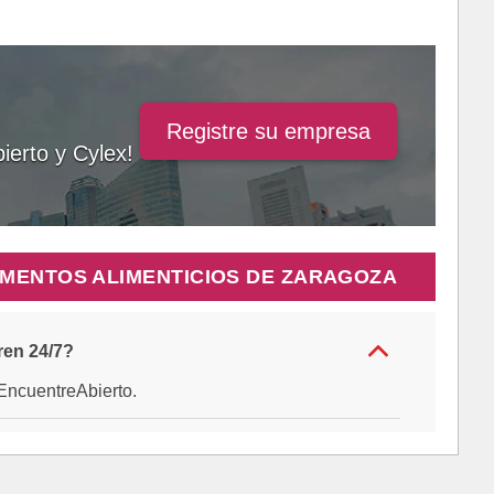
Registre su empresa
ierto y Cylex!
MENTOS ALIMENTICIOS DE ZARAGOZA
ren 24/7?
e EncuentreAbierto.