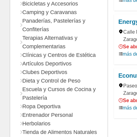
más de
Bicicletas y Accesorios
Camping y Caravanas
Panaderías, Pastelerías y
Energ
Confiterías
Calle
Terapias Alternativas y
Zarag
Complementarias
Se abr
más de
Clínicas y Centros de Estética
Artículos Deportivos
Clubes Deportivos
Econut
Dieta y Control de Peso
Paseo 
Escuela y Cursos de Cocina y
Zarag
Pastelería
Se abr
Ropa Deportiva
más de
Entrenador Personal
Herbolarios
Tienda de Alimentos Naturales