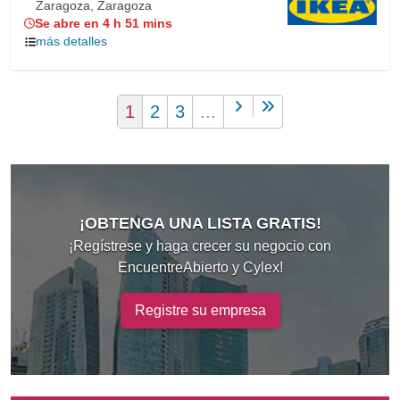
Zaragoza, Zaragoza
Se abre en 4 h 51 mins
más detalles
1
2
3
...
¡OBTENGA UNA LISTA GRATIS!
¡Regístrese y haga crecer su negocio con
EncuentreAbierto y Cylex!
Registre su empresa