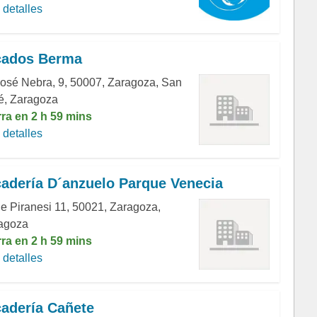
detalles
cados Berma
José Nebra, 9, 50007, Zaragoza, San
é, Zaragoza
rra en 2 h 59 mins
detalles
adería D´anzuelo Parque Venecia
de Piranesi 11, 50021, Zaragoza,
agoza
rra en 2 h 59 mins
detalles
adería Cañete