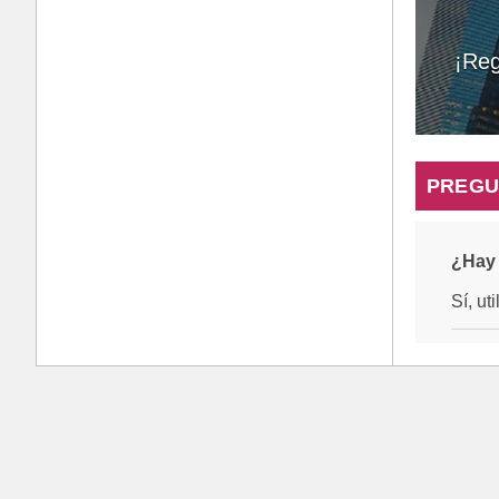
¡Reg
PREGU
¿Hay 
Sí, ut