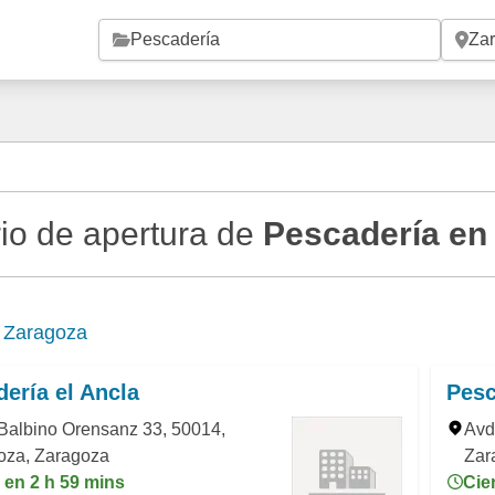
Saltar al contenido principal
io de apertura de
Pescadería en
e
Zaragoza
ería el Ancla
Pesc
Balbino Orensanz 33, 50014,
Avd
oza, Zaragoza
Zar
 en 2 h 59 mins
Cie