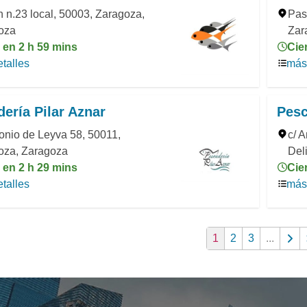
 n.23 local, 50003, Zaragoza,
Pas
oza
Zar
 en 2 h 59 mins
Cie
talles
más 
ería Pilar Aznar
Pesc
onio de Leyva 58, 50011,
c/ 
oza, Zaragoza
Del
 en 2 h 29 mins
Cie
talles
más 
1
2
3
...