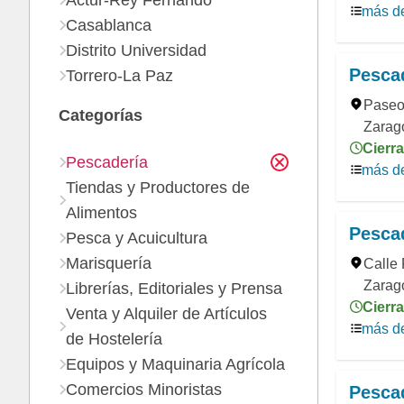
Actur-Rey Fernando
más de
Casablanca
Distrito Universidad
Pesca
Torrero-La Paz
Paseo
Categorías
Zarago
Cierra
Pescadería
más de
Tiendas y Productores de
Alimentos
Pesca
Pesca y Acuicultura
Marisquería
Calle 
Zarag
Librerías, Editoriales y Prensa
Cierra
Venta y Alquiler de Artículos
más de
de Hostelería
Equipos y Maquinaria Agrícola
Comercios Minoristas
Pesca