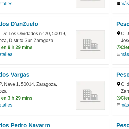
talles
más 
dos D'anZuelo
Pes
 De Los Olvidados nº 20, 50019,
C. 
za, Distrito Sur, Zaragoza
Jos
 en 9 h 29 mins
Cie
talles
más 
dos Vargas
Pesc
P, Nave 1, 50014, Zaragoza,
C. 
oza
Zar
 en 3 h 29 mins
Cie
talles
más 
dos Pedro Navarro
Pesc