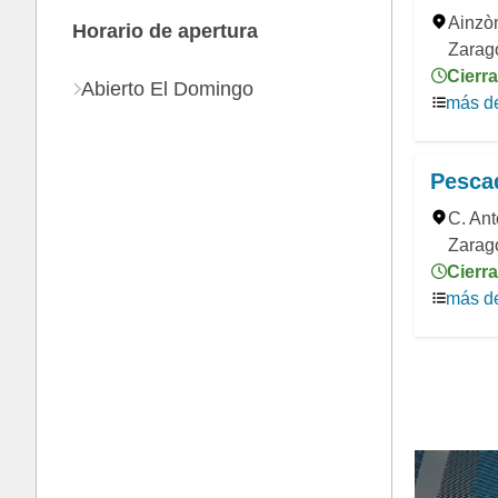
Ainzòn
Horario de apertura
Zarag
Cierra
Abierto El Domingo
más de
Pescad
C. Ant
Zarag
Cierra
más de