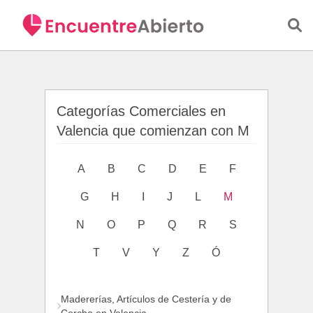
Saltar al contenido principal
Categorías Comerciales en
Valencia que comienzan con M
A
B
C
D
E
F
G
H
I
J
L
M
N
O
P
Q
R
S
T
V
Y
Z
Ó
Madererías, Artículos de Cestería y de