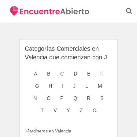
Saltar al contenido principal
Categorías Comerciales en
Valencia que comienzan con J
A
B
C
D
E
F
G
H
I
J
L
M
N
O
P
Q
R
S
T
V
Y
Z
Ó
Jardineros en Valencia