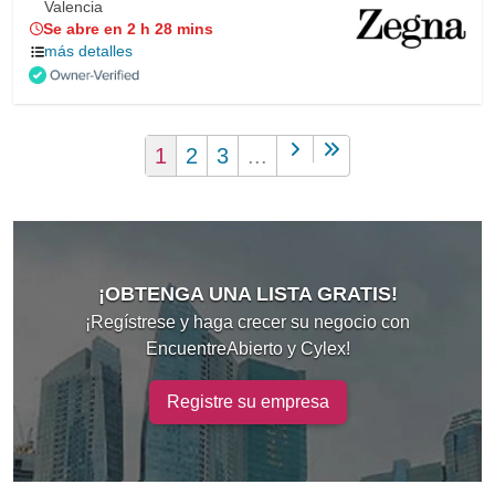
Valencia
Se abre en 2 h 28 mins
más detalles
1
2
3
...
¡OBTENGA UNA LISTA GRATIS!
¡Regístrese y haga crecer su negocio con
EncuentreAbierto y Cylex!
Registre su empresa