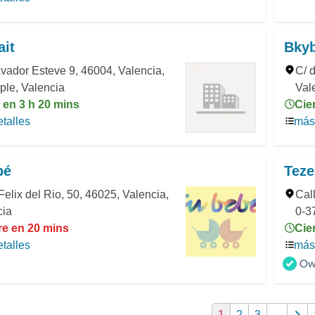
ait
Bky
vador Esteve 9, 46004, Valencia,
C/ 
ple, Valencia
Val
 en 3 h 20 mins
Cie
talles
más 
bé
Teze
Felix del Rio, 50, 46025, Valencia,
Cal
cia
0-3
re en 20 mins
Cie
talles
más 
1
2
3
...