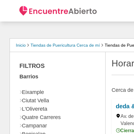
Inicio
Tiendas de Puericultura Cerca de mí
Tiendas de Puer
Horar
FILTROS
Barrios
Cerca d
Eixample
Ciutat Vella
deda 
L'Olivereta
Av. de
Quatre Carreres
Valenc
Campanar
Cierra