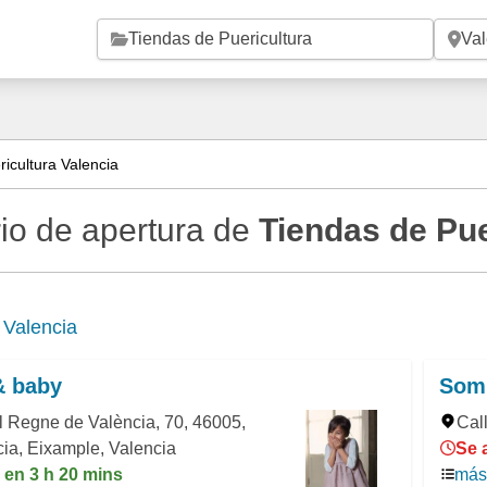
Saltar al contenido principal
icultura Valencia
io de apertura de
Tiendas de Pue
e
Valencia
& baby
Som
l Regne de València, 70, 46005,
Cal
ia, Eixample, Valencia
Se 
 en 3 h 20 mins
más 