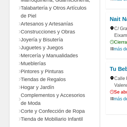
Marroquinería, Guarnicionería,
Talabartería y Otros Artículos
de Piel
Nait N
Artesanos y Artesanías
C/ Gra
Construcciones y Obras
Eixam
Joyería y Bisutería
Cierra
Juguetes y Juegos
más de
Mercería y Manualidades
Mueblerías
Tu Be
Pintores y Pinturas
Calle 
Tiendas de Regalos
Valen
Hogar y Jardín
Se ab
Complementos y Accesorios
más de
de Moda
Corte y Confección de Ropa
Tienda de Mobiliario Infantil