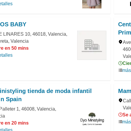
talles
ROS BABY
Cent
Prim
 LINARES 10, 46018, Valencia,
ereta, Valencia
Ave
re en 50 mins
460
talles
Val
Cie
más 
nistyling tienda de moda infantil
Mam
in Spain
Cal
Val
Palleter 1, 46008, Valencia,
Se 
cia
más 
re en 20 mins
talles