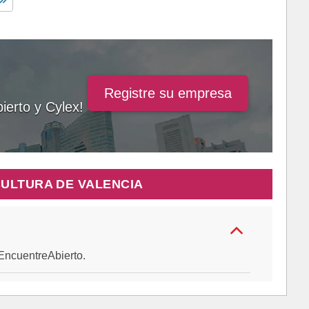
Registre su empresa
ierto y Cylex!
ULTURA DE VALENCIA
e EncuentreAbierto.