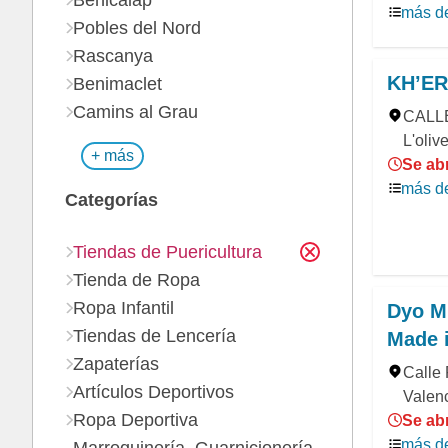
Benicalap
más de
Pobles del Nord
Rascanya
KH’E
Benimaclet
Camins al Grau
CALLE
L'oliv
+ más
Se ab
más de
Categorías
Tiendas de Puericultura
Tienda de Ropa
Ropa Infantil
Dyo Mi
Tiendas de Lencería
Made 
Zapaterías
Calle 
Artículos Deportivos
Valen
Ropa Deportiva
Se ab
más de