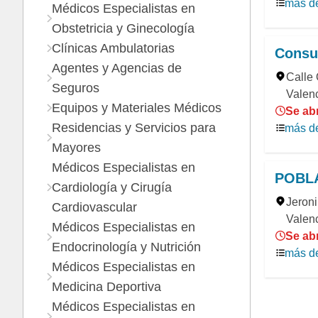
más de
Médicos Especialistas en
Obstetricia y Ginecología
Clínicas Ambulatorias
Consul
Agentes y Agencias de
Calle 
Seguros
Valenc
Equipos y Materiales Médicos
Se abr
Residencias y Servicios para
más de
Mayores
Médicos Especialistas en
POBL
Cardiología y Cirugía
Jeron
Cardiovascular
Valenc
Médicos Especialistas en
Se abr
Endocrinología y Nutrición
más de
Médicos Especialistas en
Medicina Deportiva
Médicos Especialistas en