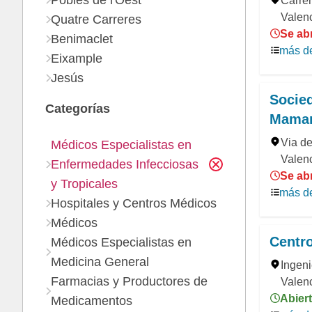
Pobles de l'Oest
Carrer
Valenc
Quatre Carreres
Se abr
Benimaclet
más de
Eixample
Jesús
Socied
Categorías
Mamar
Via de
Médicos Especialistas en
Valenc
Enfermedades Infecciosas
Se ab
y Tropicales
más de
Hospitales y Centros Médicos
Médicos
Centr
Médicos Especialistas en
Medicina General
Ingen
Farmacias y Productores de
Valenc
Abiert
Medicamentos