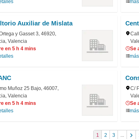
talles
más 
torio Auxiliar de Mislata
Cent
Ortega y Gasset 3, 46920,
Cal
ia, Valencia
Val
e en 5 h 4 mins
Se 
talles
más 
ANC
Cons
imo Muñoz 25 Bajo, 46007,
C/ 
ia, Valencia
Val
e en 5 h 4 mins
Se 
talles
más 
1
2
3
...