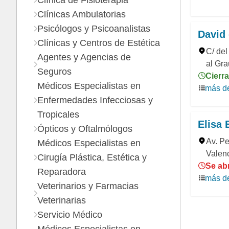
Clínica de Fisioterapia
Clínicas Ambulatorias
Psicólogos y Psicoanalistas
David
Clínicas y Centros de Estética
C/ del
Agentes y Agencias de
al Gra
Seguros
Cierra
Médicos Especialistas en
más de
Enfermedades Infecciosas y
Tropicales
Elisa 
Ópticos y Oftalmólogos
Av. Pe
Médicos Especialistas en
Valenc
Cirugía Plástica, Estética y
Se ab
Reparadora
más de
Veterinarios y Farmacias
Veterinarias
Servicio Médico