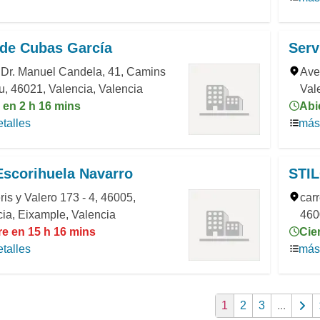
 de Cubas García
Serv
 Dr. Manuel Candela, 41, Camins
Ave
u, 46021, Valencia, Valencia
Val
 en 2 h 16 mins
Abi
talles
más 
Escorihuela Navarro
STI
ris y Valero 173 - 4, 46005,
carr
ia, Eixample, Valencia
460
re en 15 h 16 mins
Cie
talles
más 
1
2
3
...