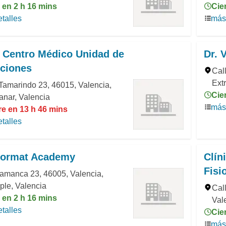
 en 2 h 16 mins
Cie
talles
más 
 Centro Médico Unidad de
Dr. 
cciones
Call
Ext
Tamarindo 23, 46015, Valencia,
Cie
nar, Valencia
más 
re en 13 h 46 mins
talles
 Format Academy
Clín
Fisi
amanca 23, 46005, Valencia,
ple, Valencia
Cal
 en 2 h 16 mins
Vale
talles
Cie
más 