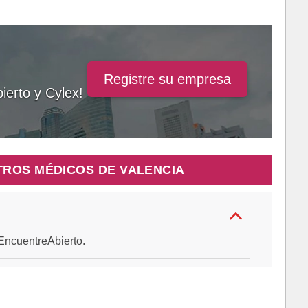
Registre su empresa
ierto y Cylex!
TROS MÉDICOS DE VALENCIA
e EncuentreAbierto.