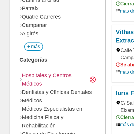
Camins al Grau
Cierra
Patraix
más de
Quatre Carreres
Campanar
Vithas
Algirós
Extra
+ más
Calle 
Campa
Categorías
Se ab
más de
Hospitales y Centros
Médicos
Dentistas y Clínicas Dentales
Iuris
Médicos
C/ Sal
Médicos Especialistas en
Eixam
Medicina Física y
Cierra
más de
Rehabilitación