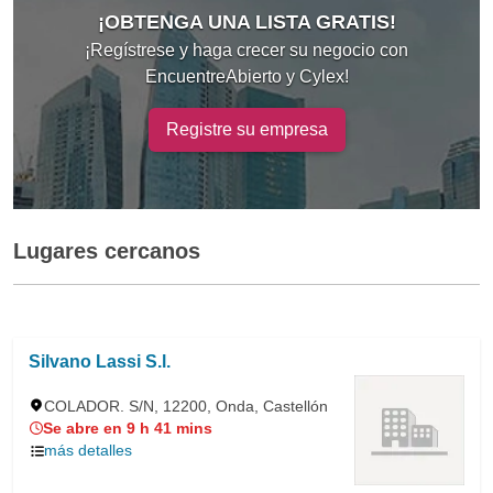
¡OBTENGA UNA LISTA GRATIS!
¡Regístrese y haga crecer su negocio con
EncuentreAbierto y Cylex!
Registre su empresa
Lugares cercanos
Silvano Lassi S.l.
COLADOR. S/N, 12200, Onda, Castellón
Se abre en 9 h 41 mins
más detalles