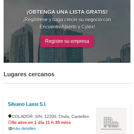
¡OBTENGA UNA LISTA GRATIS!
¡Regístrese y haga crecer su negocio con
EncuentreAbierto y Cylex!
Registre su empresa
Lugares cercanos
Silvano Lassi S.l.
COLADOR. S/N, 12200, Onda, Castellón
Se abre en 1 día 11 h 30 mins
más detalles