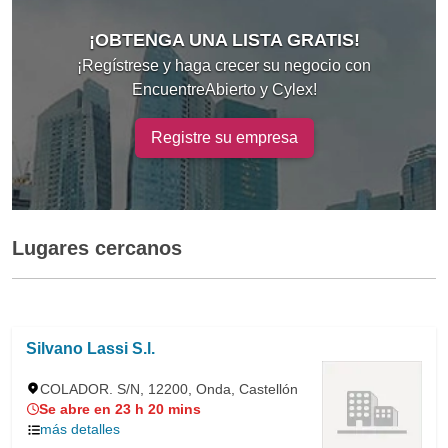
¡OBTENGA UNA LISTA GRATIS!
¡Regístrese y haga crecer su negocio con
EncuentreAbierto y Cylex!
Registre su empresa
Lugares cercanos
Silvano Lassi S.l.
COLADOR. S/N, 12200, Onda, Castellón
Se abre en 23 h 20 mins
más detalles