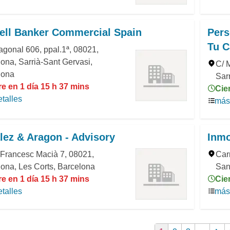
ell Banker Commercial Spain
Pers
Tu C
agonal 606, ppal.1ª, 08021,
ona, Sarrià-Sant Gervasi,
C/ 
lona
Sar
e en 1 día 15 h 37 mins
Cie
talles
más 
ez & Aragon - Advisory
Inmo
 Francesc Macià 7, 08021,
Car
ona, Les Corts, Barcelona
San
e en 1 día 15 h 37 mins
Cie
talles
más 