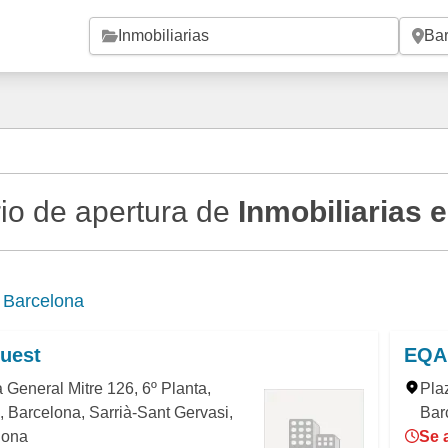
Saltar al contenido principal
io de apertura de
Inmobiliarias 
e
Barcelona
uest
EQA
General Mitre 126, 6º Planta,
Pla
 Barcelona, Sarrià-Sant Gervasi,
Bar
lona
Se 