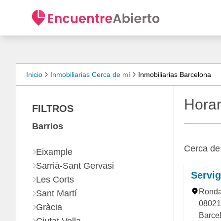
Inicio
Inmobiliarias Cerca de mí
Inmobiliarias Barcelona
Horar
FILTROS
Barrios
Cerca d
Eixample
Sarrià-Sant Gervasi
Servig
Les Corts
Ronda 
Sant Martí
08021,
Gràcia
Barce