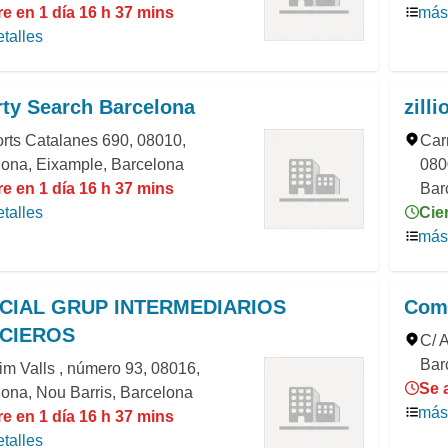
e en 1 día 16 h 37 mins
más 
talles
ty Search Barcelona
zill
rts Catalanes 690, 08010,
Car
lona, Eixample, Barcelona
080
e en 1 día 16 h 37 mins
Bar
talles
Cie
más 
CIAL GRUP INTERMEDIARIOS
Com
NCIEROS
C/ 
Bar
m Valls , número 93, 08016,
Se 
ona, Nou Barris, Barcelona
más 
e en 1 día 16 h 37 mins
talles