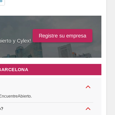
Registre su empresa
ierto y Cylex!
 BARCELONA
e EncuentreAbierto.
o?