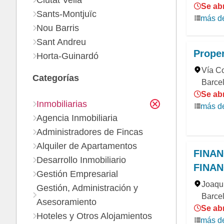
Ciutat Vella
Se abr
Sants-Montjuïc
más de
Nou Barris
Sant Andreu
Proper
Horta-Guinardó
Vía Co
Categorías
Barce
Se abr
Inmobiliarias
más de
Agencia Inmobiliaria
Administradores de Fincas
Alquiler de Apartamentos
FINAN
Desarrollo Inmobiliario
FINA
Gestión Empresarial
Joaqui
Gestión, Administración y
Barcel
Asesoramiento
Se abr
Hoteles y Otros Alojamientos
más de