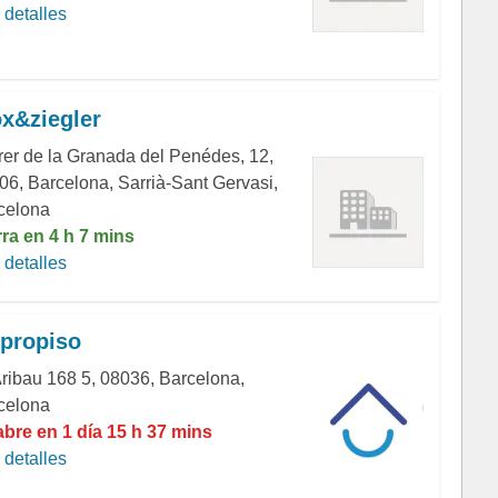
detalles
iox&ziegler
rer de la Granada del Penédes, 12,
06, Barcelona, Sarrià-Sant Gervasi,
celona
rra en 4 h 7 mins
detalles
propiso
Aribau 168 5, 08036, Barcelona,
celona
abre en 1 día 15 h 37 mins
detalles