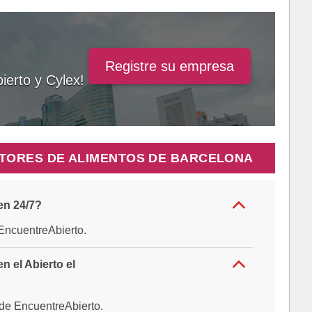
Registre su empresa
ierto y Cylex!
TORES DE ALIMENTOS DE BARCELONA
en 24/7?
e EncuentreAbierto.
 el Abierto el
al de EncuentreAbierto.