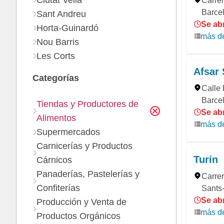
Ciutat Vella
Carrer
Barce
Sant Andreu
Se abr
Horta-Guinardó
más de
Nou Barris
Les Corts
Afsar
Categorías
Calle 
Barcel
Tiendas y Productores de
Se abr
Alimentos
más de
Supermercados
Carnicerías y Productos
Turín
Cárnicos
Panaderías, Pastelerías y
Carrer
Confiterías
Sants-
Se ab
Producción y Venta de
más de
Productos Orgánicos