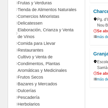
Frutas y Verduras
Tienda de Alimentos Naturales
Charcu
Comercios Minoristas
Pg. d'
Delicatessen
Nou Ba
Elaboración, Crianza y Venta
Se abr
de Vinos
más de
Comida para Llevar
Restaurantes
Granj
Cultivo y Venta de
Escole
Condimentos, Plantas
Sarrià
Aromáticas y Medicinales
Se abr
Frutos Secos
más de
Bazares y Mercados
Dulcerías
Pescadería
Herbolarios