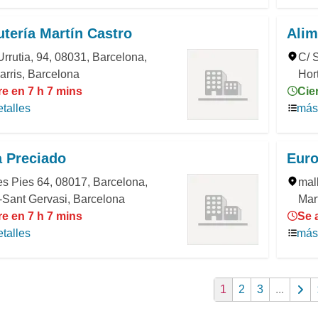
tería Martín Castro
Alim
Urrutia, 94, 08031, Barcelona,
C/ 
rris, Barcelona
Hor
e en 7 h 7 mins
Cie
talles
más 
a Preciado
Euro
s Pies 64, 08017, Barcelona,
mal
-Sant Gervasi, Barcelona
Mar
e en 7 h 7 mins
Se 
talles
más 
1
2
3
...