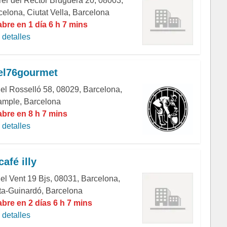
rer del Rector Bruguera 20, 08003,
celona, Ciutat Vella, Barcelona
abre en 1 día 6 h 7 mins
detalles
el76gourmet
del Rosselló 58, 08029, Barcelona,
ample, Barcelona
abre en 8 h 7 mins
detalles
afé illy
del Vent 19 Bjs, 08031, Barcelona,
ta-Guinardó, Barcelona
abre en 2 días 6 h 7 mins
detalles