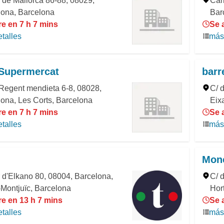
 de Mallorca 86-88, 08029,
Car
lona, Barcelona
Bar
e en 7 h 7 mins
Se 
talles
más 
 Supermercat
barr
Regent mendieta 6-8, 08028,
C/ 
ona, Les Corts, Barcelona
Eix
e en 7 h 7 mins
Se 
talles
más 
Monc
 d'Elkano 80, 08004, Barcelona,
C/ 
Montjuïc, Barcelona
Hor
re en 13 h 7 mins
Se 
talles
más 