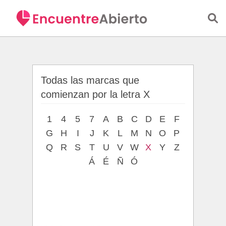
Saltar al contenido principal
Todas las marcas que
comienzan por la letra X
1
4
5
7
A
B
C
D
E
F
G
H
I
J
K
L
M
N
O
P
Q
R
S
T
U
V
W
X
Y
Z
Á
É
Ñ
Ó