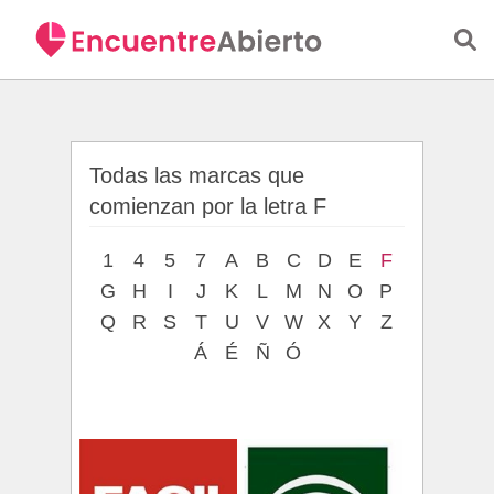
Saltar al contenido principal
Todas las marcas que
comienzan por la letra F
1
4
5
7
A
B
C
D
E
F
G
H
I
J
K
L
M
N
O
P
Q
R
S
T
U
V
W
X
Y
Z
Á
É
Ñ
Ó