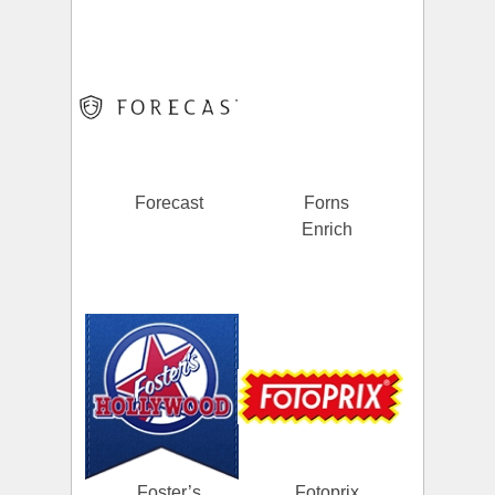
Forecast
Forns
Enrich
Foster’s
Fotoprix