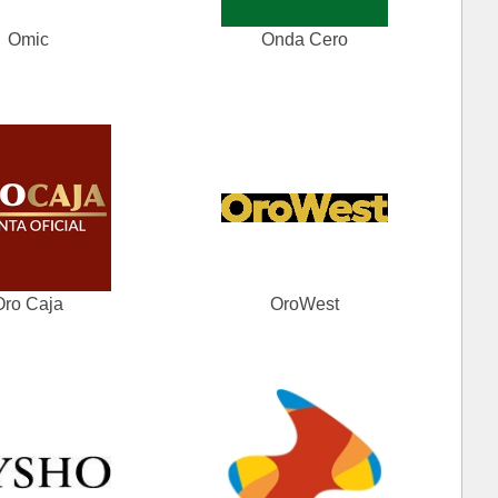
Omic
Onda Cero
Oro Caja
OroWest