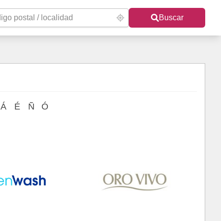
Buscar
Á
É
Ñ
Ó