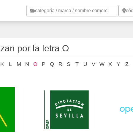
Saltar al contenido principal
an por la letra O
K
L
M
N
O
P
Q
R
S
T
U
V
W
X
Y
Z