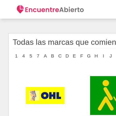
Todas las marcas que comienz
1
4
5
7
A
B
C
D
E
F
G
H
I
J