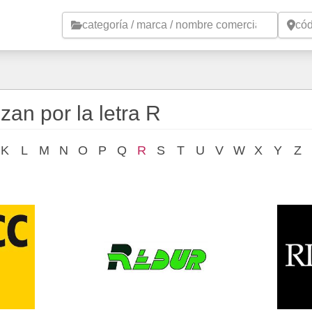
Saltar al contenido principal
an por la letra R
K
L
M
N
O
P
Q
R
S
T
U
V
W
X
Y
Z