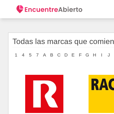
Todas las marcas que comienz
1
4
5
7
A
B
C
D
E
F
G
H
I
J