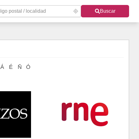
Buscar
Á
É
Ñ
Ó