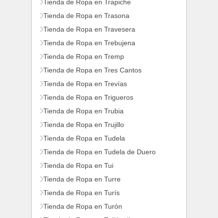
Tienda de Ropa en Trapiche
Tienda de Ropa en Trasona
Tienda de Ropa en Travesera
Tienda de Ropa en Trebujena
Tienda de Ropa en Tremp
Tienda de Ropa en Tres Cantos
Tienda de Ropa en Trevías
Tienda de Ropa en Trigueros
Tienda de Ropa en Trubia
Tienda de Ropa en Trujillo
Tienda de Ropa en Tudela
Tienda de Ropa en Tudela de Duero
Tienda de Ropa en Tui
Tienda de Ropa en Turre
Tienda de Ropa en Turís
Tienda de Ropa en Turón