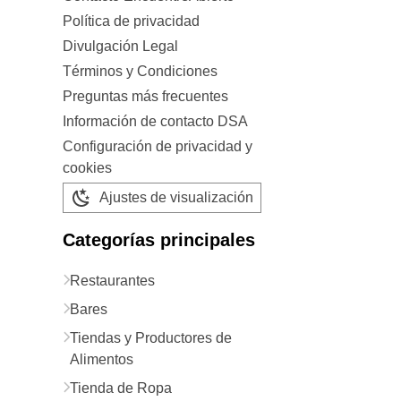
Política de privacidad
Divulgación Legal
Términos y Condiciones
Preguntas más frecuentes
Información de contacto DSA
Configuración de privacidad y
cookies
Ajustes de visualización
Categorías principales
Restaurantes
Bares
Tiendas y Productores de
Alimentos
Tienda de Ropa