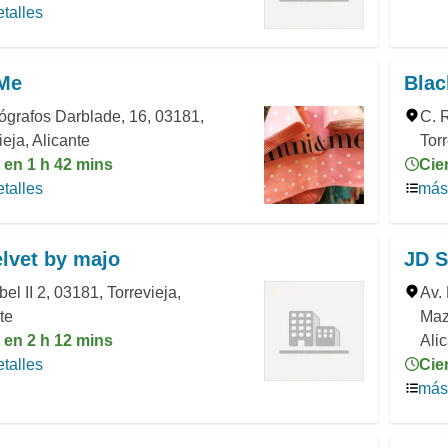
talles
Me
Blac
ógrafos Darblade, 16, 03181,
C. 
ieja, Alicante
Torr
 en 1 h 42 mins
Cie
talles
más 
lvet by majo
JD S
bel II 2, 03181, Torrevieja,
Av.
te
Maz
 en 2 h 12 mins
Ali
talles
Cie
más 