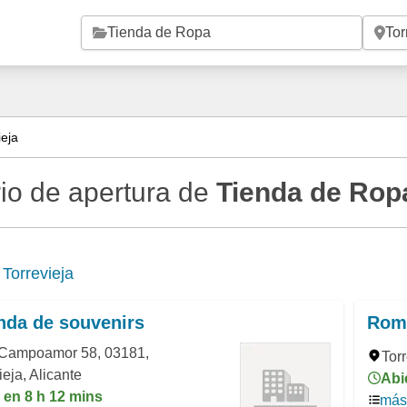
Saltar al contenido principal
eja
io de apertura de
Tienda de Ropa
e
Torrevieja
nda de souvenirs
Rom
 Campoamor 58, 03181,
Torr
ieja, Alicante
Abi
 en 8 h 12 mins
más 