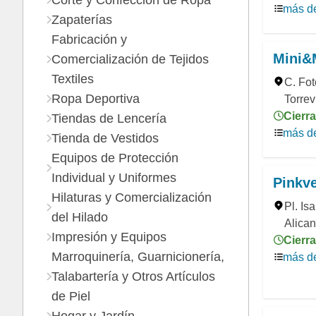
Corte y Confección de Ropa
más de
Zapaterías
Fabricación y
Mini&
Comercialización de Tejidos
Textiles
C. Fot
Ropa Deportiva
Torrev
Cierra
Tiendas de Lencería
más de
Tienda de Vestidos
Equipos de Protección
Individual y Uniformes
Pinkve
Hilaturas y Comercialización
Pl. Isa
del Hilado
Alican
Impresión y Equipos
Cierra
Marroquinería, Guarnicionería,
más de
Talabartería y Otros Artículos
de Piel