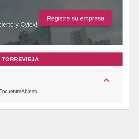
Registre su empresa
ierto y Cylex!
 TORREVIEJA
e EncuentreAbierto.