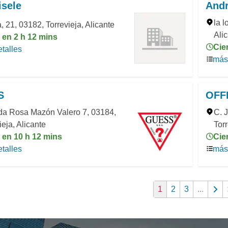
isele
Andr
la l
, 21, 03182, Torrevieja, Alicante
Ali
 en 2 h 12 mins
Cie
talles
más 
S
OFF
da Rosa Mazón Valero 7, 03184,
C. 
ieja, Alicante
Torr
 en 10 h 12 mins
Cie
talles
más 
1
2
3
...