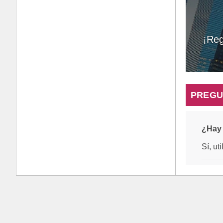
¡Reg
PREGU
¿Hay 
Sí, ut