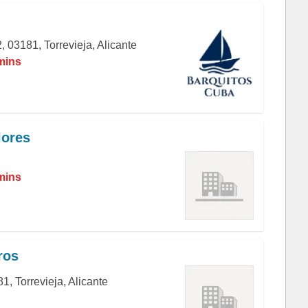
, 03181, Torrevieja, Alicante
 mins
lores
 mins
ros
, Torrevieja, Alicante