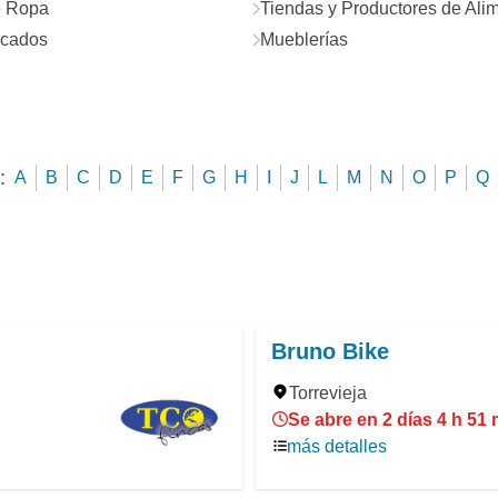
e Ropa
Tiendas y Productores de Ali
cados
Mueblerías
:
A
B
C
D
E
F
G
H
I
J
L
M
N
O
P
Q
Bruno Bike
Torrevieja
Se abre en 2 días 4 h 51
más detalles