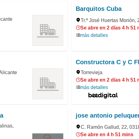
Barquitos Cuba
icante
Tr.ª José Huertas Morión, 2
Se abre en 2 días 4 h 51
más detalles
Constructora C y C F
Alicante
Torrevieja
Se abre en 2 días 4 h 51
más detalles
ja
jose antonio peluque
alinas,
C. Ramón Gallud, 22, 03181
Se abre en 4 h 51 mins