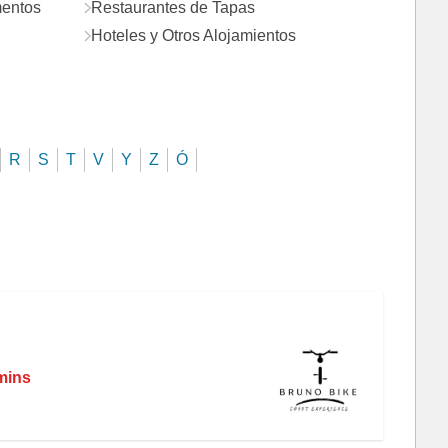
mentos
Restaurantes de Tapas
Hoteles y Otros Alojamientos
R
S
T
V
Y
Z
Ó
 mins