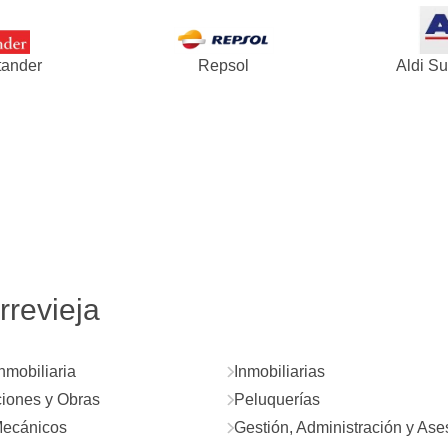
tander
Repsol
Aldi S
rrevieja
nmobiliaria
Inmobiliarias
iones y Obras
Peluquerías
Mecánicos
Gestión, Administración y As