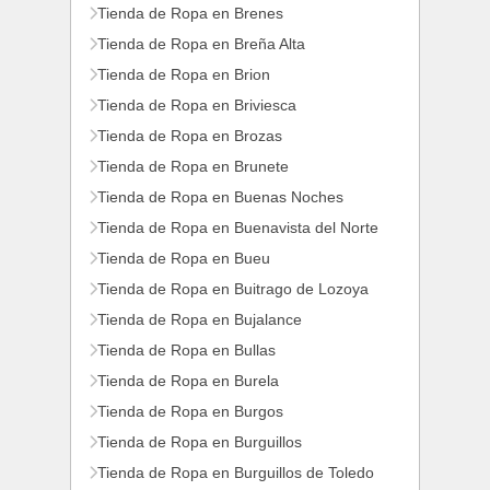
Tienda de Ropa en Brenes
Tienda de Ropa en Breña Alta
Tienda de Ropa en Brion
Tienda de Ropa en Briviesca
Tienda de Ropa en Brozas
Tienda de Ropa en Brunete
Tienda de Ropa en Buenas Noches
Tienda de Ropa en Buenavista del Norte
Tienda de Ropa en Bueu
Tienda de Ropa en Buitrago de Lozoya
Tienda de Ropa en Bujalance
Tienda de Ropa en Bullas
Tienda de Ropa en Burela
Tienda de Ropa en Burgos
Tienda de Ropa en Burguillos
Tienda de Ropa en Burguillos de Toledo