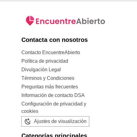
Contacta con nosotros
Contacto EncuentreAbierto
Política de privacidad
Divulgación Legal
Términos y Condiciones
Preguntas más frecuentes
Información de contacto DSA
Configuración de privacidad y
cookies
Ajustes de visualización
Categorías principales