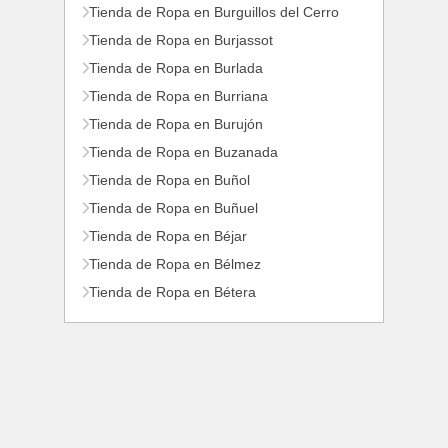
Tienda de Ropa en Burguillos del Cerro
Tienda de Ropa en Burjassot
Tienda de Ropa en Burlada
Tienda de Ropa en Burriana
Tienda de Ropa en Burujón
Tienda de Ropa en Buzanada
Tienda de Ropa en Buñol
Tienda de Ropa en Buñuel
Tienda de Ropa en Béjar
Tienda de Ropa en Bélmez
Tienda de Ropa en Bétera