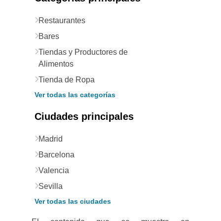
Restaurantes
Bares
Tiendas y Productores de
Alimentos
Tienda de Ropa
Ver todas las categorías
Ciudades principales
Madrid
Barcelona
Valencia
Sevilla
Ver todas las ciudades