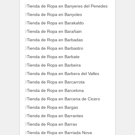
Tienda de Ropa en Banyeres del Penedes
Tienda de Ropa en Banyoles
Tienda de Ropa en Barakaldo
Tienda de Ropa en Barañain
Tienda de Ropa en Barbadas
Tienda de Ropa en Barbastro
Tienda de Ropa en Barbate
Tienda de Ropa en Barbeira
Tienda de Ropa en Barbera del Valles
Tienda de Ropa en Barcarrota
Tienda de Ropa en Barcelona
Tienda de Ropa en Barcena de Cicero
Tienda de Ropa en Bargas
Tienda de Ropa en Barrantes
Tienda de Ropa en Barrax
Tienda de Ropa en Barriada Nova