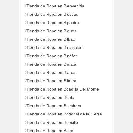
Tienda de Ropa en Bienvenida
Tienda de Ropa en Biescas
Tienda de Ropa en Bigastro
Tienda de Ropa en Bigues
Tienda de Ropa en Bilbao
Tienda de Ropa en Binissalem
Tienda de Ropa en Binéfar
Tienda de Ropa en Blanca
Tienda de Ropa en Blanes
Tienda de Ropa en Blimea
Tienda de Ropa en Boadilla Del Monte
Tienda de Ropa en Boalo
Tienda de Ropa en Bocairent
Tienda de Ropa en Bodonal de la Sierra
Tienda de Ropa en Boecillo
Tienda de Ropa en Boiro