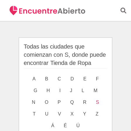
Saltar al contenido principal
Todas las ciudades que
comienzan con S, donde puede
encontrar Tienda de Ropa
A
B
C
D
E
F
G
H
I
J
L
M
N
O
P
Q
R
S
T
U
V
X
Y
Z
Á
É
Ú