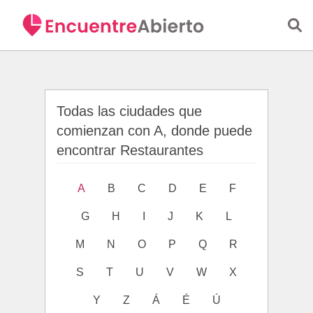
Saltar al contenido principal
Todas las ciudades que
comienzan con A, donde puede
encontrar Restaurantes
A
B
C
D
E
F
G
H
I
J
K
L
M
N
O
P
Q
R
S
T
U
V
W
X
Y
Z
Á
É
Ú