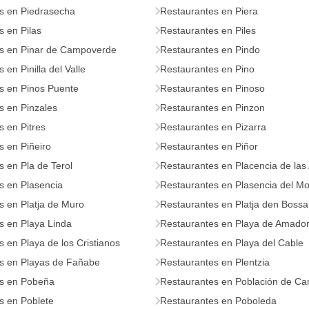
s en Piedrasecha
Restaurantes en Piera
 en Pilas
Restaurantes en Piles
s en Pinar de Campoverde
Restaurantes en Pindo
 en Pinilla del Valle
Restaurantes en Pino
s en Pinos Puente
Restaurantes en Pinoso
s en Pinzales
Restaurantes en Pinzon
 en Pitres
Restaurantes en Pizarra
s en Piñeiro
Restaurantes en Piñor
 en Pla de Terol
Restaurantes en Placencia de las
s en Plasencia
Restaurantes en Plasencia del M
s en Platja de Muro
Restaurantes en Platja den Bossa
s en Playa Linda
Restaurantes en Playa de Amado
 en Playa de los Cristianos
Restaurantes en Playa del Cable
s en Playas de Fañabe
Restaurantes en Plentzia
s en Pobeña
Restaurantes en Población de C
s en Poblete
Restaurantes en Poboleda