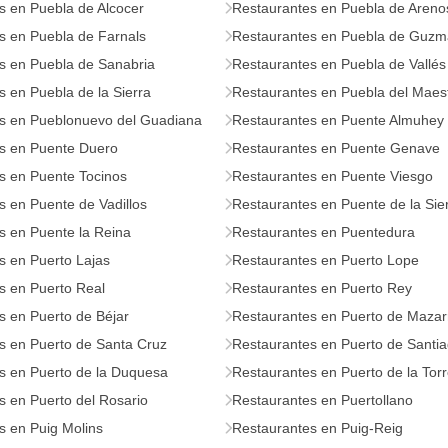
s en Puebla de Alcocer
Restaurantes en Puebla de Areno
s en Puebla de Farnals
Restaurantes en Puebla de Guz
s en Puebla de Sanabria
Restaurantes en Puebla de Vallés
 en Puebla de la Sierra
Restaurantes en Puebla del Maes
s en Pueblonuevo del Guadiana
Restaurantes en Puente Almuhey
s en Puente Duero
Restaurantes en Puente Genave
s en Puente Tocinos
Restaurantes en Puente Viesgo
s en Puente de Vadillos
Restaurantes en Puente de la Sie
s en Puente la Reina
Restaurantes en Puentedura
s en Puerto Lajas
Restaurantes en Puerto Lope
s en Puerto Real
Restaurantes en Puerto Rey
s en Puerto de Béjar
Restaurantes en Puerto de Mazar
s en Puerto de Santa Cruz
Restaurantes en Puerto de Santi
s en Puerto de la Duquesa
Restaurantes en Puerto de la Tor
s en Puerto del Rosario
Restaurantes en Puertollano
s en Puig Molins
Restaurantes en Puig-Reig