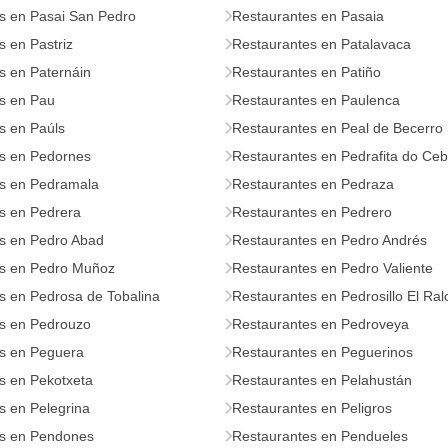
s en Pasai San Pedro
Restaurantes en Pasaia
 en Pastriz
Restaurantes en Patalavaca
s en Paternáin
Restaurantes en Patiño
s en Pau
Restaurantes en Paulenca
s en Paúls
Restaurantes en Peal de Becerro
s en Pedornes
Restaurantes en Pedrafita do Ceb
s en Pedramala
Restaurantes en Pedraza
s en Pedrera
Restaurantes en Pedrero
s en Pedro Abad
Restaurantes en Pedro Andrés
s en Pedro Muñoz
Restaurantes en Pedro Valiente
s en Pedrosa de Tobalina
Restaurantes en Pedrosillo El Ral
s en Pedrouzo
Restaurantes en Pedroveya
s en Peguera
Restaurantes en Peguerinos
s en Pekotxeta
Restaurantes en Pelahustán
s en Pelegrina
Restaurantes en Peligros
s en Pendones
Restaurantes en Pendueles