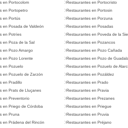
s en Portocolom
Restaurantes en Portocristo
s en Portopetro
Restaurantes en Portosin
s en Portús
Restaurantes en Porzuna
s en Posada de Valdeón
Restaurantes en Posadas
s en Potríes
Restaurantes en Poveda de la Sie
s en Poza de la Sal
Restaurantes en Pozancos
s en Pozo Amargo
Restaurantes en Pozo Cañada
s en Pozo Lorente
Restaurantes en Pozo de Guadala
s en Pozuelo
Restaurantes en Pozuelo de Alar
s en Pozuelo de Zarzón
Restaurantes en Pozáldez
 en Pradillo
Restaurantes en Prado
s en Prats de Lluçanes
Restaurantes en Pravia
s en Preventorio
Restaurantes en Prezanes
s en Priego de Córdoba
Restaurantes en Priegue
s en Pruna
Restaurantes en Pruvia
s en Prádena del Rincón
Restaurantes en Préjano