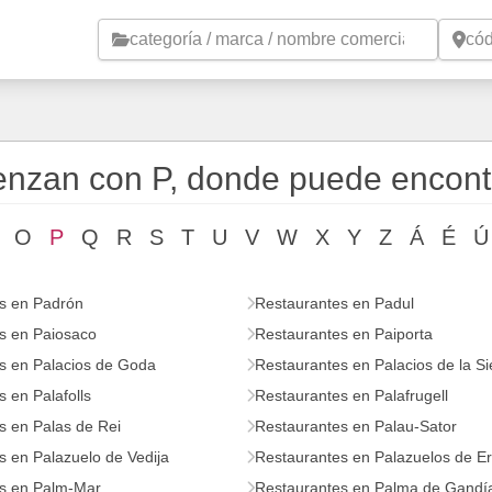
Saltar al contenido principal
enzan con P, donde puede encont
O
P
Q
R
S
T
U
V
W
X
Y
Z
Á
É
Ú
s en Padrón
Restaurantes en Padul
s en Paiosaco
Restaurantes en Paiporta
s en Palacios de Goda
Restaurantes en Palacios de la Si
 en Palafolls
Restaurantes en Palafrugell
s en Palas de Rei
Restaurantes en Palau-Sator
s en Palazuelo de Vedija
Restaurantes en Palazuelos de 
s en Palm-Mar
Restaurantes en Palma de Gandí