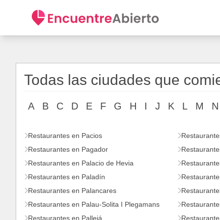
Todas las ciudades que comi
A
B
C
D
E
F
G
H
I
J
K
L
M
N
Restaurantes en Pacios
Restaurante
Restaurantes en Pagador
Restaurante
Restaurantes en Palacio de Hevia
Restaurante
Restaurantes en Paladín
Restaurantes
Restaurantes en Palancares
Restaurante
Restaurantes en Palau-Solita I Plegamans
Restaurante
Restaurantes en Pallejá
Restaurante