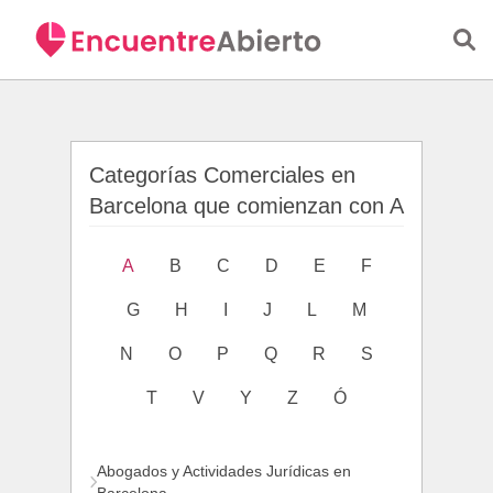
Saltar al contenido principal
Categorías Comerciales en
Barcelona que comienzan con A
A
B
C
D
E
F
G
H
I
J
L
M
N
O
P
Q
R
S
T
V
Y
Z
Ó
Abogados y Actividades Jurídicas en