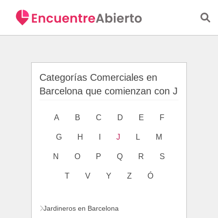
Saltar al contenido principal
Categorías Comerciales en
Barcelona que comienzan con J
A
B
C
D
E
F
G
H
I
J
L
M
N
O
P
Q
R
S
T
V
Y
Z
Ó
Jardineros en Barcelona