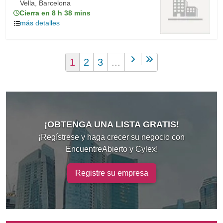
Vella, Barcelona
Cierra en 8 h 38 mins
más detalles
1
2
3
...
¡OBTENGA UNA LISTA GRATIS!
¡Regístrese y haga crecer su negocio con
EncuentreAbierto y Cylex!
Registre su empresa