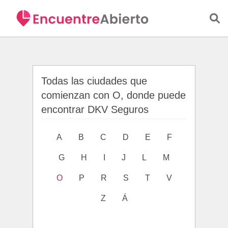
Saltar al contenido principal
Todas las ciudades que
comienzan con O, donde puede
encontrar DKV Seguros
A
B
C
D
E
F
G
H
I
J
L
M
O
P
R
S
T
V
Z
Á