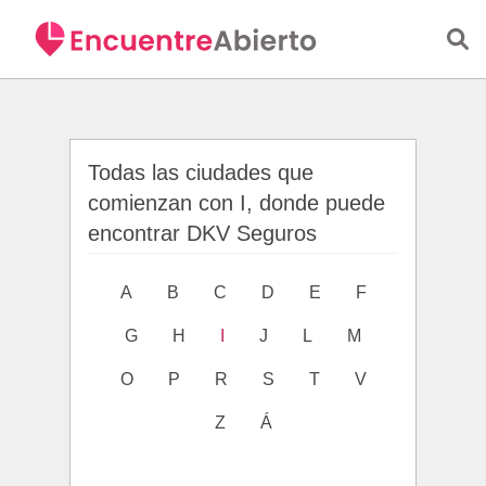
Saltar al contenido principal
Todas las ciudades que
comienzan con I, donde puede
encontrar DKV Seguros
A
B
C
D
E
F
G
H
I
J
L
M
O
P
R
S
T
V
Z
Á