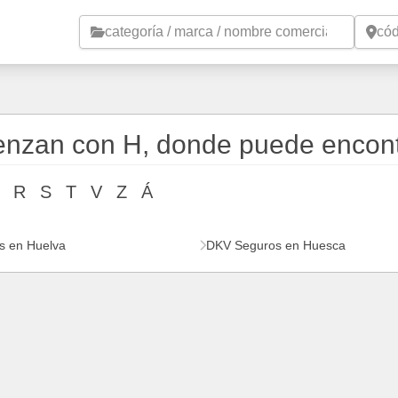
Saltar al contenido principal
ienzan con H, donde puede encon
R
S
T
V
Z
Á
s en Huelva
DKV Seguros en Huesca