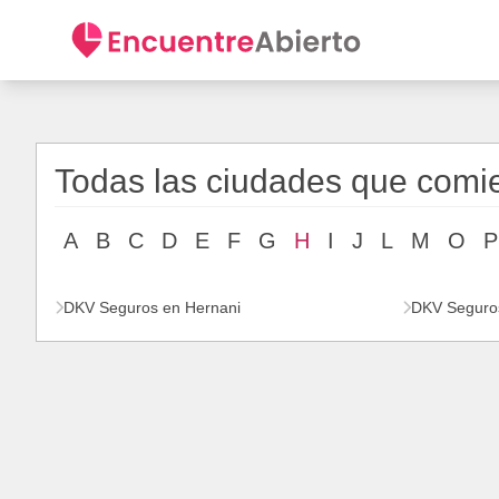
Todas las ciudades que com
A
B
C
D
E
F
G
H
I
J
L
M
O
P
DKV Seguros en Hernani
DKV Seguro