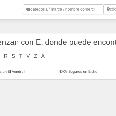
Saltar al contenido principal
enzan con E, donde puede encon
R
S
T
V
Z
Á
 en El Vendrell
DKV Seguros en Elche