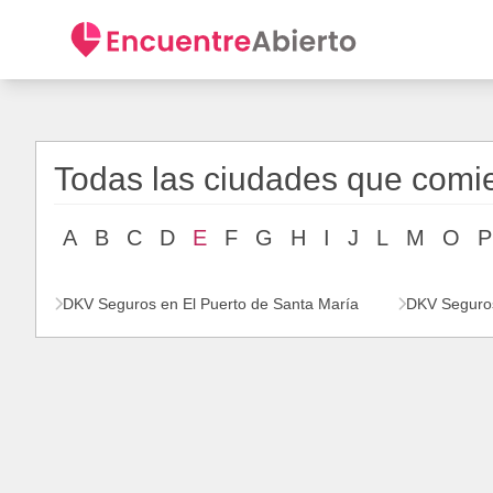
Todas las ciudades que comi
A
B
C
D
E
F
G
H
I
J
L
M
O
P
DKV Seguros en El Puerto de Santa María
DKV Seguros