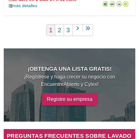
más detalles
1
2
3
¡OBTENGA UNA LISTA GRATIS!
¡Regístrese y haga crecer su negocio con
EncuentreAbierto y Cylex!
Registre su empresa
PREGUNTAS FRECUENTES SOBRE LAVADO