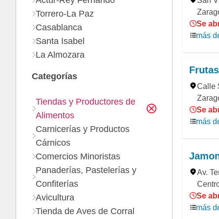
Actur-Rey Fernando
San Vi
Zarag
Torrero-La Paz
Se abr
Casablanca
más de
Santa Isabel
La Almozara
Frutas
Categorías
Calle 
Zarag
Tiendas y Productores de
Se ab
Alimentos
más de
Carnicerías y Productos
Cárnicos
Jamon
Comercios Minoristas
Panaderías, Pastelerías y
Av. Te
Confiterías
Centr
Se abr
Avicultura
más de
Tienda de Aves de Corral