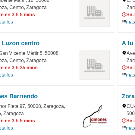
cente Mártir, 18, 50008,
C. 
oza, Centro, Zaragoza
Zar
e en 3 h 5 mins
Se 
talles
más 
 Luzon centro
A tu
San Vicente Mártir 5, 50008,
Ave
oza, Centro, Zaragoza
Zar
re en 3 h 35 mins
Se 
talles
más 
es Barriendo
Zora
nor Fleta 97, 50008, Zaragoza,
CUA
o, Zaragoza
500
e en 3 h 5 mins
Se 
talles
más 