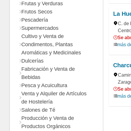
Frutas y Verduras
Frutos Secos
La Hue
Pescadería
C. de 
Supermercados
Centr
Cultivo y Venta de
Se abr
Condimentos, Plantas
más de
Aromáticas y Medicinales
Dulcerías
Charcu
Fabricación y Venta de
Camino
Bebidas
Zarag
Pesca y Acuicultura
Se abr
Venta y Alquiler de Artículos
más de
de Hostelería
Salones de Té
Producción y Venta de
Productos Orgánicos