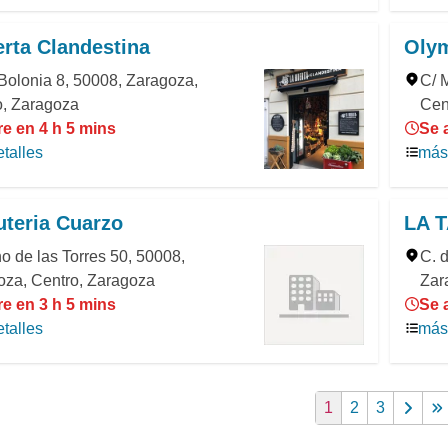
rta Clandestina
Olym
Bolonia 8, 50008, Zaragoza,
C/ 
o, Zaragoza
Cen
e en 4 h 5 mins
Se 
talles
más 
teria Cuarzo
LA 
 de las Torres 50, 50008,
C. 
oza, Centro, Zaragoza
Zar
e en 3 h 5 mins
Se 
talles
más 
1
2
3