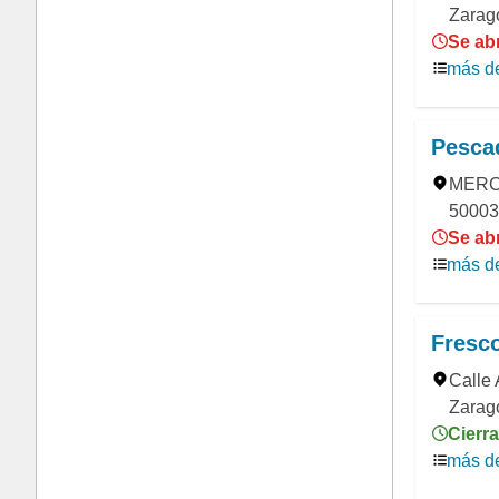
Zarag
Se ab
más de
Pesca
MERC.
50003
Se ab
más de
Fresco
Calle 
Zarag
Cierra
más de