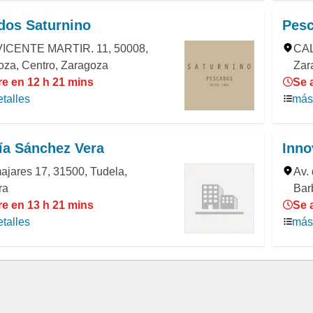
dos Saturnino
Pesc
ICENTE MARTIR. 11, 50008,
CAL
oza, Centro, Zaragoza
Zar
re en 12 h 21 mins
Se 
talles
más 
ía Sánchez Vera
Inno
ajares 17, 31500, Tudela,
Av. 
ra
Bar
re en 13 h 21 mins
Se 
talles
más 