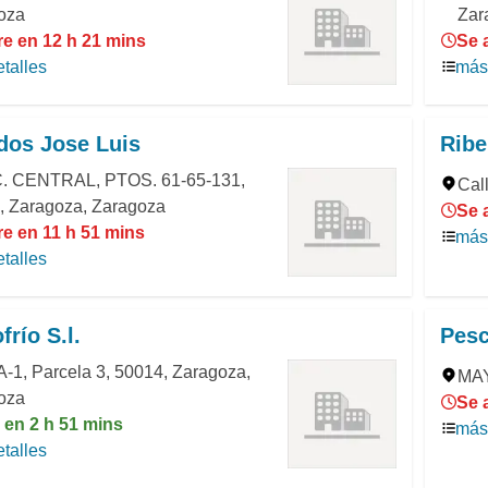
oza
Zar
re en 12 h 21 mins
Se 
talles
más 
dos Jose Luis
Ribe
 CENTRAL, PTOS. 61-65-131,
Cal
, Zaragoza, Zaragoza
Se 
re en 11 h 51 mins
más 
talles
frío S.l.
Pesc
A-1, Parcela 3, 50014, Zaragoza,
MAY
oza
Se 
 en 2 h 51 mins
más 
talles