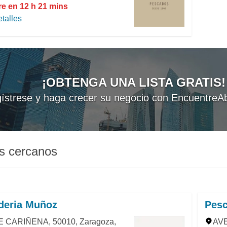
re en 12 h 21 mins
talles
¡OBTENGA UNA LISTA GRATIS!
ístrese y haga crecer su negocio con EncuentreAb
s cercanos
deria Muñoz
Pesc
 CARIÑENA, 50010, Zaragoza,
AVE