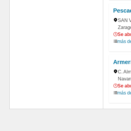
Pesca
SAN V
Zarag
Se ab
más de
Armer
C. Alm
Navar
Se ab
más de