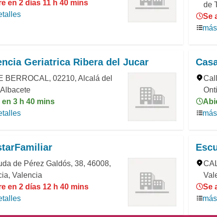
e en 2 días 11 h 40 mins
de 
talles
Se 
más 
ncia Geriatrica Ribera del Jucar
Casa
 BERROCAL, 02210, Alcalá del
Cal
 Albacete
Ont
 en 3 h 40 mins
Abi
talles
más 
tarFamiliar
Escu
uda de Pérez Galdós, 38, 46008,
CAL
ia, Valencia
Val
e en 2 días 12 h 40 mins
Se 
talles
más 