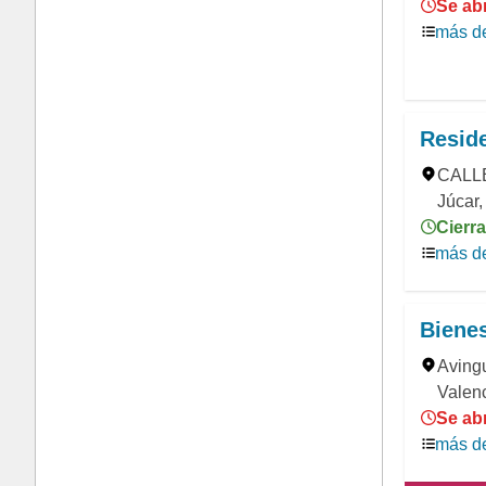
Se abr
más de
Reside
CALLE
Júcar,
Cierra
más de
Bienes
Aving
Valenc
Se abr
más de