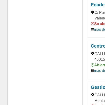
Edade
C/ Pur
Valen
Se abr
más de
Centro
CALL
46015,
Abiert
más de
Gestio
CALLE
Montav