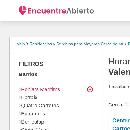
Inicio
Residencias y Servicios para Mayores Cerca de mí
R
Horar
FILTROS
Valen
Barrios
1 resultado
Poblats Marítims
Patraix
Cerca d
Quatre Carreres
Extramurs
Centro
Benicalap
Carm