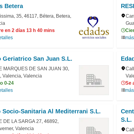
s Betera
RES
issima, 35, 46117, Bétera, Betera,
Car
cia
Gua
e en 2 días 13 h 40 mins
Cie
talles
más 
 Geriatrico San Juan S.L.
Eda
E MARQUES DE SAN JUAN 30,
Call
 Valencia, Valencia
Val
o 0-24
Se 
talles
más 
 Socio-Sanitaria Al Mediterrani S.L.
Cent
S.L.
 DE LA SARGA 27, 46892,
erner, Valencia
Cal