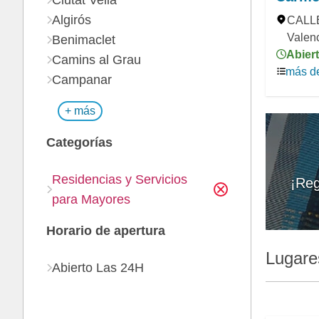
Ciutat Vella
Algirós
CALLE
Valenc
Benimaclet
Abiert
Camins al Grau
más de
Campanar
+ más
Categorías
Residencias y Servicios
¡Reg
para Mayores
Horario de apertura
Lugare
Abierto Las 24H