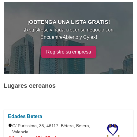
¡OBTENGA UNA LISTA GRATIS!
¡Regístrese y haga crecer su negocio con
EncuentreAbierto y Cylex!
Registre su empresa
Lugares cercanos
Edades Betera
C/ Purissima, 35, 46117, Bétera, Betera,
Valencia