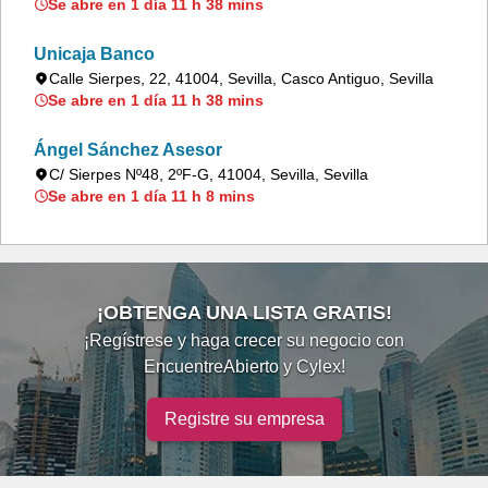
Se abre en 1 día 11 h 38 mins
Unicaja Banco
Calle Sierpes, 22, 41004, Sevilla, Casco Antiguo, Sevilla
Se abre en 1 día 11 h 38 mins
Ángel Sánchez Asesor
C/ Sierpes Nº48, 2ºF-G, 41004, Sevilla, Sevilla
Se abre en 1 día 11 h 8 mins
¡OBTENGA UNA LISTA GRATIS!
¡Regístrese y haga crecer su negocio con
EncuentreAbierto y Cylex!
Registre su empresa