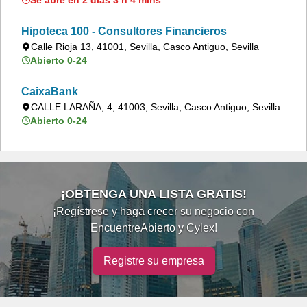
Se abre en 2 días 3 h 4 mins
Hipoteca 100 - Consultores Financieros
Calle Rioja 13, 41001, Sevilla, Casco Antiguo, Sevilla
Abierto 0-24
CaixaBank
CALLE LARAÑA, 4, 41003, Sevilla, Casco Antiguo, Sevilla
Abierto 0-24
¡OBTENGA UNA LISTA GRATIS!
¡Regístrese y haga crecer su negocio con
EncuentreAbierto y Cylex!
Registre su empresa