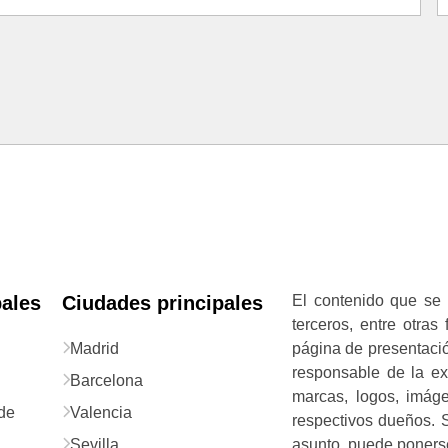
pales
Ciudades principales
El contenido que se 
terceros, entre otras
Madrid
página de presentació
responsable de la exa
Barcelona
marcas, logos, imág
de
Valencia
respectivos dueños. S
Sevilla
asunto, puede ponerse