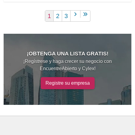
1
2
3
¡OBTENGA UNA LISTA GRATIS!
¡Regístrese y haga crecer su negocio con
EncuentreAbierto y Cylex!
Registre su empresa