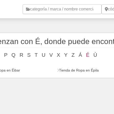
Saltar al contenido principal
enzan con É, donde puede encont
P
Q
R
S
T
U
V
X
Y
Z
Á
É
Ú
opa en Éibar
Tienda de Ropa en Épila