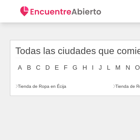
Todas las ciudades que comi
A
B
C
D
E
F
G
H
I
J
L
M
N
O
Tienda de Ropa en Écija
Tienda de R