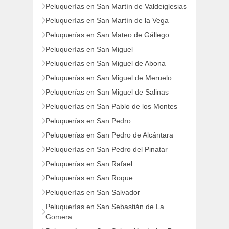
Peluquerías en San Martín de Valdeiglesias
Peluquerías en San Martín de la Vega
Peluquerías en San Mateo de Gállego
Peluquerías en San Miguel
Peluquerías en San Miguel de Abona
Peluquerías en San Miguel de Meruelo
Peluquerías en San Miguel de Salinas
Peluquerías en San Pablo de los Montes
Peluquerías en San Pedro
Peluquerías en San Pedro de Alcántara
Peluquerías en San Pedro del Pinatar
Peluquerías en San Rafael
Peluquerías en San Roque
Peluquerías en San Salvador
Peluquerías en San Sebastián de La
Gomera