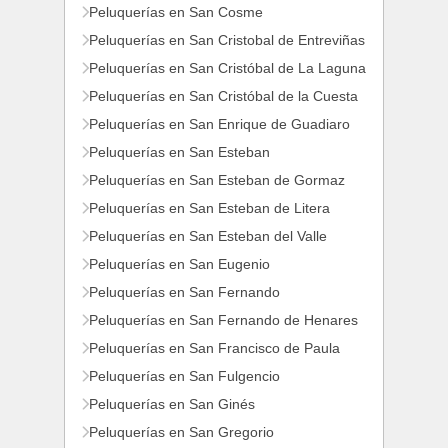
Peluquerías en San Cosme
Peluquerías en San Cristobal de Entreviñas
Peluquerías en San Cristóbal de La Laguna
Peluquerías en San Cristóbal de la Cuesta
Peluquerías en San Enrique de Guadiaro
Peluquerías en San Esteban
Peluquerías en San Esteban de Gormaz
Peluquerías en San Esteban de Litera
Peluquerías en San Esteban del Valle
Peluquerías en San Eugenio
Peluquerías en San Fernando
Peluquerías en San Fernando de Henares
Peluquerías en San Francisco de Paula
Peluquerías en San Fulgencio
Peluquerías en San Ginés
Peluquerías en San Gregorio