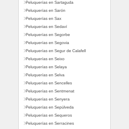
Peluquerías en Sartaguda
Peluquerías en Sarón
Peluquerías en Sax
Peluquerías en Sedaví
Peluquerías en Segorbe
Peluquerías en Segovia
Peluquerías en Segur de Calafell
Peluquerías en Seixo
Peluquerías en Selaya
Peluquerías en Selva
Peluquerías en Sencelles
Peluquerías en Sentmenat
Peluquerías en Senyera
Peluquerías en Sepúlveda
Peluquerías en Sequeros
Peluquerías en Serracines