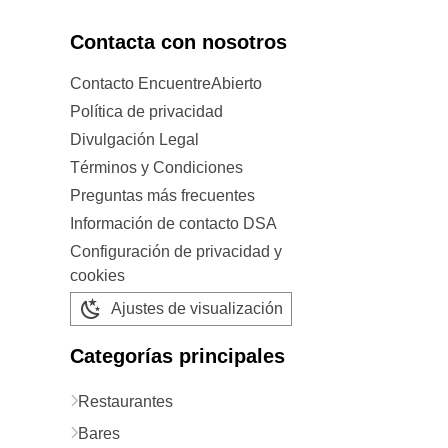
Contacta con nosotros
Contacto EncuentreAbierto
Política de privacidad
Divulgación Legal
Términos y Condiciones
Preguntas más frecuentes
Información de contacto DSA
Configuración de privacidad y
cookies
Ajustes de visualización
Categorías principales
Restaurantes
Bares