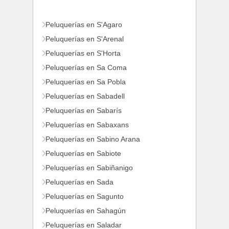
Peluquerías en S'Agaro
Peluquerías en S'Arenal
Peluquerías en S'Horta
Peluquerías en Sa Coma
Peluquerías en Sa Pobla
Peluquerías en Sabadell
Peluquerías en Sabarís
Peluquerías en Sabaxans
Peluquerías en Sabino Arana
Peluquerías en Sabiote
Peluquerías en Sabiñanigo
Peluquerías en Sada
Peluquerías en Sagunto
Peluquerías en Sahagún
Peluquerías en Saladar