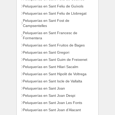
Peluquerías en Sant Feliu de Guíxols
Peluquerías en Sant Feliu de Llobregat
Peluquerías en Sant Fost de
Campsentelles
Peluquerías en Sant Francesc de
Formentera
Peluquerías en Sant Fruitos de Bages
Peluquerías en Sant Gregori
Peluquerías en Sant Guim de Freixenet
Peluquerías en Sant Hilari Sacalm
Peluquerías en Sant Hipolit de Voltrega
Peluquerías en Sant Iscle de Vallalta
Peluquerías en Sant Joan
Peluquerías en Sant Joan Despi
Peluquerías en Sant Joan Les Fonts
Peluquerías en Sant Joan d'Alacant