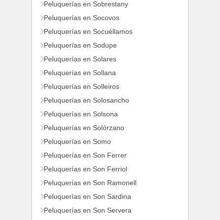
Peluquerías en Sobrestany
Peluquerías en Socovos
Peluquerías en Socuéllamos
Peluquerías en Sodupe
Peluquerías en Solares
Peluquerías en Sollana
Peluquerías en Solleiros
Peluquerías en Solosancho
Peluquerías en Solsona
Peluquerías en Solórzano
Peluquerías en Somo
Peluquerías en Son Ferrer
Peluquerías en Son Ferriol
Peluquerías en Son Ramonell
Peluquerías en Son Sardina
Peluquerías en Son Servera